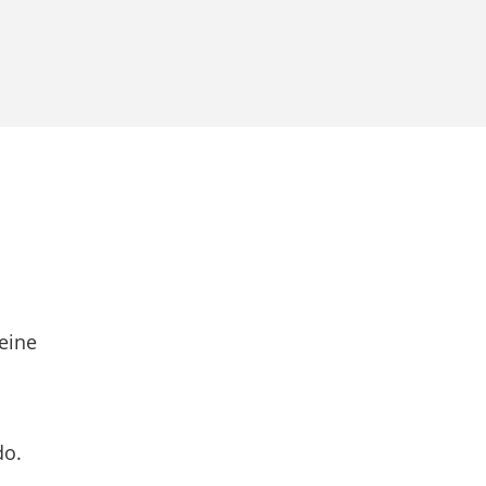
eine
do.