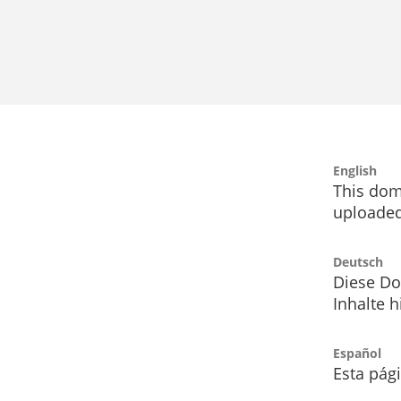
English
This dom
uploaded
Deutsch
Diese Do
Inhalte h
Español
Esta pág