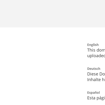
English
This dom
uploaded
Deutsch
Diese Do
Inhalte h
Español
Esta pág