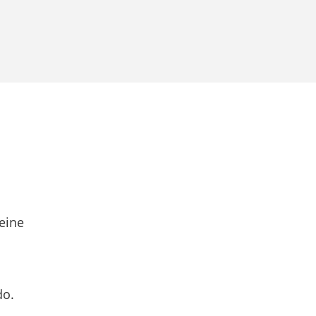
eine
do.