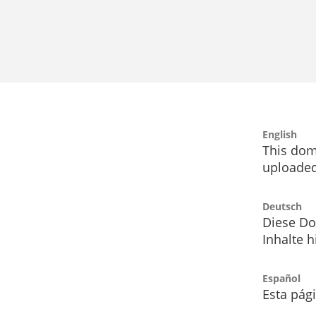
English
This dom
uploaded
Deutsch
Diese Do
Inhalte h
Español
Esta pág