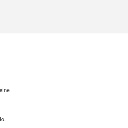
eine
do.