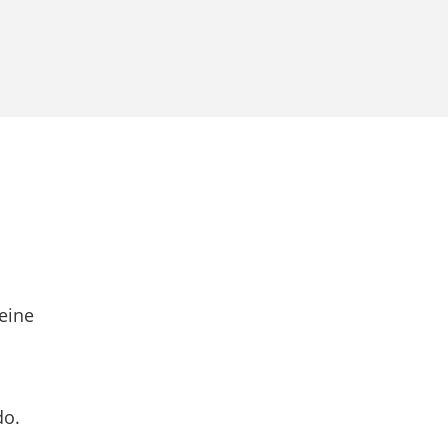
eine
do.