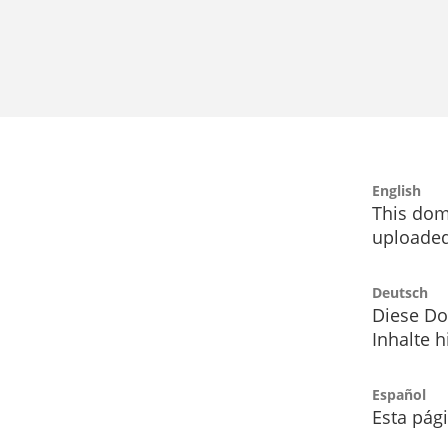
English
This dom
uploaded
Deutsch
Diese Do
Inhalte h
Español
Esta pág