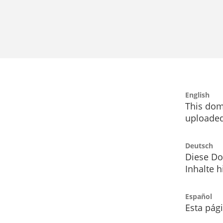
English
This dom
uploaded
Deutsch
Diese Do
Inhalte h
Español
Esta pág