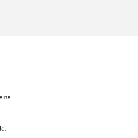
eine
do.