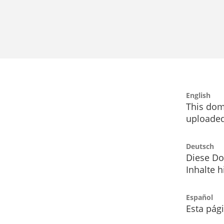
English
This dom
uploaded
Deutsch
Diese Do
Inhalte h
Español
Esta pág