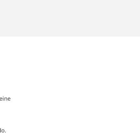
eine
do.