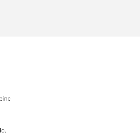
eine
do.