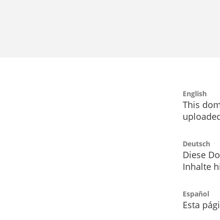
English
This dom
uploaded
Deutsch
Diese Do
Inhalte h
Español
Esta pág